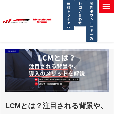
無
お
資
料
問
料
ト
い
ダ
ラ
合
ウ
イ
わ
ン
ア
せ
ロ
ル
ー
ド
一
覧
選ばれる理由
課題別ソリューション一覧
サービス一覧
導入事例
セミナー
コラム
よくあるご質問
LCMとは？注目される背景や、