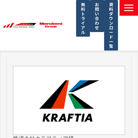
無
お
資
料
問
料
ト
い
ダ
ラ
合
ウ
イ
わ
ン
ア
せ
ロ
ル
ー
ド
一
覧
選ばれる理由
課題別ソリューション一覧
サービス一覧
導入事例
セミナー
コラム
よくあるご質問