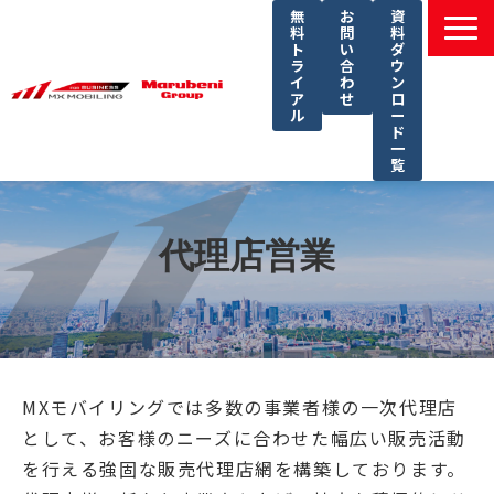
無
お
資
料
問
料
ト
い
ダ
ラ
合
ウ
イ
わ
ン
ア
せ
ロ
ル
ー
ド
一
覧
選ばれる理由
課題別ソリューション一覧
代理店営業
サービス一覧
導入事例
セミナー
コラム
MXモバイリングでは多数の事業者様の一次代理店
として、お客様のニーズに合わせた幅広い販売活動
よくあるご質問
を行える強固な販売代理店網を構築しております。