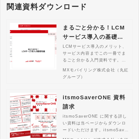
関連資料ダウンロード
を実現します。
まるごと分かる！LCM
サービス導入の基礎知
識 資料請求
LCMサービス導入のメリット、
サービス内容までこの一冊でま
るごと分かる入門資料です。当
ページからダウンロードいただ
MXモバイリング株式会社（丸紅
けます。
グループ）
itsmoSaverONE 資料
請求
itsmoSaverONE に関する詳し
い資料は当ページからダウンロ
ードいただけます。itsmoSaver
ONEは、IT資産や通信費の管