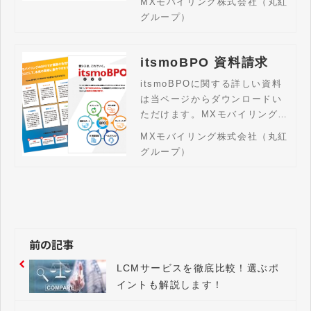
MXモバイリング株式会社（丸紅
理、支払代行、申請ワークフロ
グループ）
ーまでを一元化。煩雑な運用業
務を効率化し、セキュリティ強
化と経費の最適化を実現する法
itsmoBPO 資料請求
人向けソリューションです。
itsmoBPOに関する詳しい資料
は当ページからダウンロードい
ただけます。MXモバイリングの
LCMサービス「itsmoBPO（イ
MXモバイリング株式会社（丸紅
ツモBPO）」は、法人用PC・
グループ）
スマホの導入・キッティング・
運用管理から廃棄までをワンス
トップで支援。LCM全体の代行
はもちろん、調達のみ・設定の
みといった部分的サポートも柔
軟に対応。デバイス管理の業務
前の記事
効率化を実現します
LCMサービスを徹底比較！選ぶポ
イントも解説します！