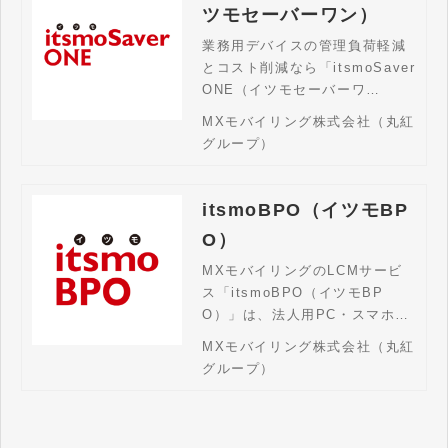
ツモセーバーワン）
業務用デバイスの管理負荷軽減
とコスト削減なら「itsmoSaver
ONE（イツモセーバーワ
ン）」。IT資産や通信費の管
MXモバイリング株式会社（丸紅
理、支払代行、申請ワークフロ
グループ）
ーまでを一元化。煩雑な運用業
務を効率化し、セキュリティ強
化と経費の最適化を実現する法
itsmoBPO（イツモBP
人向けソリューションです。
O）
MXモバイリングのLCMサービ
ス「itsmoBPO（イツモBP
O）」は、法人用PC・スマホの
導入・キッティング・運用管理
MXモバイリング株式会社（丸紅
から廃棄までをワンストップで
グループ）
支援。LCM全体の代行はもちろ
ん、調達のみ・設定のみといっ
た部分的サポートも柔軟に対
応。デバイス管理の業務効率化