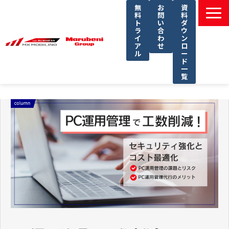
無
お
資
料
問
料
ト
い
ダ
ラ
合
ウ
イ
わ
ン
ア
せ
ロ
ル
ー
ド
一
覧
選ばれる理由
課題別ソリューション一覧
サービス一覧
導入事例
セミナー
コラム
よくあるご質問