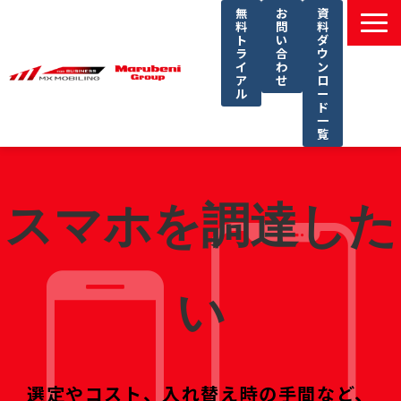
無
お
資
料
問
料
ト
い
ダ
ラ
合
ウ
イ
わ
ン
ア
せ
ロ
ル
ー
ド
一
覧
選ばれる理由
課題別ソリューション一覧
スマホを調達した
サービス一覧
導入事例
セミナー
い
コラム
よくあるご質問
選定やコスト、入れ替え時の手間など、