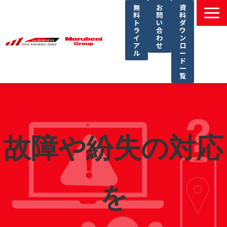
無
お
資
料
問
料
ト
い
ダ
ラ
合
ウ
イ
わ
ン
ア
せ
ロ
ル
ー
ド
一
覧
選ばれる理由
課題別ソリューション一覧
サービス一覧
故障や紛失の対応
導入事例
セミナー
コラム
を
よくあるご質問