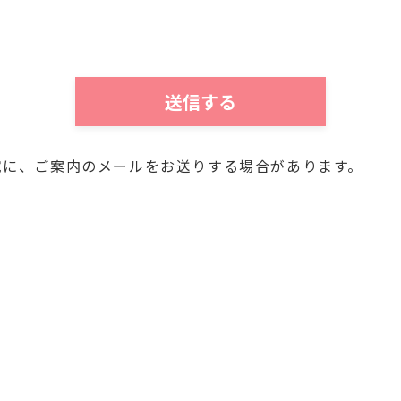
以外に利用することがないことを次の通りお知らせいたし
個人情報は、当社において、次の目的にのみ利用させてい
する情報のお知らせのため
連絡のため
のため
宛に、ご案内のメールをお送りする場合があります。
三者が不当に触れることがないよう、合理的な範囲で厳重
され、保管する必要がないと当社が判断した場合、個人情
人情報をお客様の同意なしに第三者に開示・提供いたしま
り利用目的等を明示し同意を得ると共に、提供先との間で
じます。但し、法令に基づいて司法機関、行政機関等から