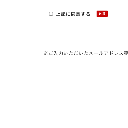
あたり、その個人情報を利用目的
上記に同意する
■利用目的
お客様よりご提供いただきました
・関連する新商品・サービスに関
・資料発送およびこれに付随する
・お問合せに対するご回答の送付
※ご入力いただいたメールアドレス
■保管
ご提供いただいた個人情報は、第
す。また、前述の利用目的が達成
■第三者への開示・提供
当社は、原則として、お客様の個
めお客様ご本人に対し、書面によ
契約等を締結し、必要な措置を講