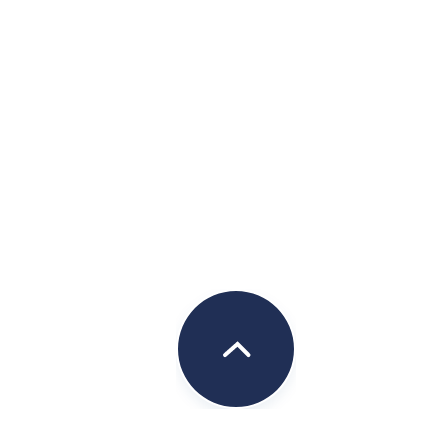
ます。
ただきます。
な管理体制のもと、保管いたしま
報を速やかに消去いたします。
せん。開示・提供を行う場合、予
必要な個人情報の取扱いに関する
法的義務を伴う要請を受けた場合