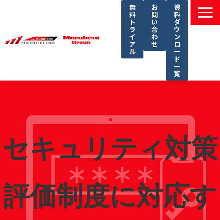
無
お
資
料
問
料
ト
い
ダ
ラ
合
ウ
イ
わ
ン
ア
せ
ロ
ル
ー
ド
一
覧
選ばれる理由
課題別ソリューション一覧
サービス一覧
セキュリティ対策
導入事例
セミナー
コラム
評価制度に対応す
よくあるご質問