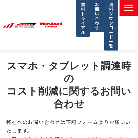
無
お
資
料
問
料
ト
い
ダ
ラ
合
ウ
イ
わ
ン
ア
せ
ロ
ル
ー
ド
一
覧
選ばれる理由
スマホ・タブレット調達時
課題別ソリューション一覧
の
サービス一覧
コスト削減に関するお問い
導入事例
セミナー
合わせ
コラム
弊社へのお問い合わせは下記フォームよりお願いい
よくあるご質問
たします。