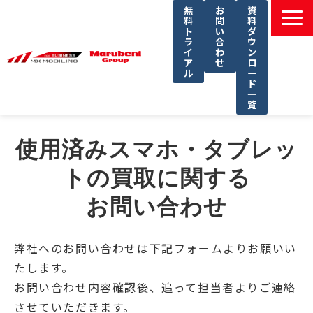
無
お
資
料
問
料
ト
い
ダ
ラ
合
ウ
イ
わ
ン
ア
せ
ロ
ル
ー
ド
一
覧
選ばれる理由
使用済みスマホ・タブレッ
課題別ソリューション一覧
トの買取に関する
サービス一覧
お問い合わせ
導入事例
セミナー
弊社へのお問い合わせは下記フォームよりお願いい
コラム
たします。
よくあるご質問
お問い合わせ内容確認後、追って担当者よりご連絡
させていただきます。