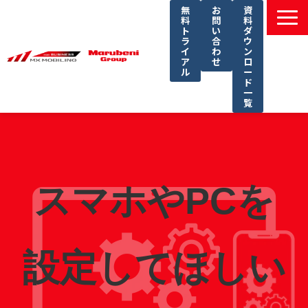
無
お
資
料
問
料
ト
い
ダ
ラ
合
ウ
イ
わ
ン
ア
せ
ロ
ル
ー
ド
一
覧
選ばれる理由
課題別ソリューション一覧
サービス一覧
スマホやPCを
導入事例
セミナー
コラム
設定してほしい
よくあるご質問