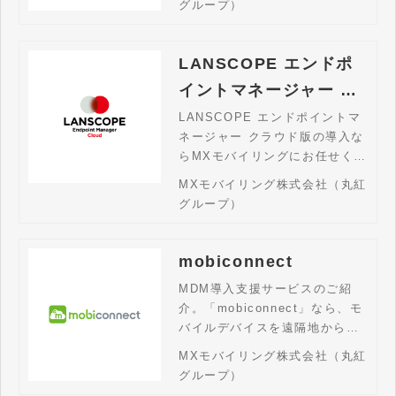
グループ）
バイスロックや初期化など、
様々な指示を強制的に実行可能
です。
LANSCOPE エンドポ
イントマネージャー ク
ラウド版
LANSCOPE エンドポイントマ
ネージャー クラウド版の導入な
らMXモバイリングにお任せくだ
さい。LANSCOPE エンドポイ
MXモバイリング株式会社（丸紅
ントマネージャー クラウド版
グループ）
は、圧倒的な使いやすさでスマ
ホ・タブレット・PCをクラウド
で一元管理できるスマートデバ
mobiconnect
イス管理ツールです。
MDM導入支援サービスのご紹
介。「mobiconnect」なら、モ
バイルデバイスを遠隔地から設
定変更したり、紛失時の位置情
MXモバイリング株式会社（丸紅
報取得・ロック・データ消去が
グループ）
でき、管理の手間を減らしつ