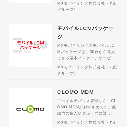
導入・キッティング・運用管理
MXモバイリング株式会社（丸紅
から廃棄までをワンストップで
グループ）
支援。LCM全体の代行はもちろ
ん、調達のみ・設定のみといっ
た部分的サポートも柔軟に対
モバイルLCMパッケー
応。デバイス管理の業務効率化
ジ
を実現します。
MXモバイリングのモバイルLC
Mパッケージは、30台から導入
できる基本パッケージサービ
ス。MDM設定・キッティング・
MXモバイリング株式会社（丸紅
証明書年次更新代行・紛失対応
グループ）
まで簡単おまかせ！モバイル端
末に関連する業務負担を大きく
軽減します！
CLOMO MDM
モバイルデバイス管理なら、CL
OMO MDMがおすすめです。組
織内の個人やグループに対し
て、遠隔から一括で端末情報の
MXモバイリング株式会社（丸紅
取得やプロファイルの適用、デ