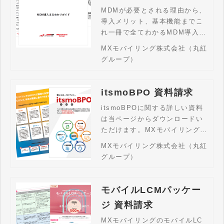
MDMが必要とされる理由から、
導入メリット、基本機能までこ
れ一冊で全てわかるMDM導入の
基礎知識資料です。当ページか
MXモバイリング株式会社（丸紅
らダウンロードいただけます。
グループ）
itsmoBPO 資料請求
itsmoBPOに関する詳しい資料
は当ページからダウンロードい
ただけます。MXモバイリングの
LCMサービス「itsmoBPO（イ
MXモバイリング株式会社（丸紅
ツモBPO）」は、法人用PC・
グループ）
スマホの導入・キッティング・
運用管理から廃棄までをワンス
トップで支援。LCM全体の代行
モバイルLCMパッケー
はもちろん、調達のみ・設定の
ジ 資料請求
みといった部分的サポートも柔
軟に対応。デバイス管理の業務
MXモバイリングのモバイルLC