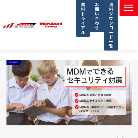
無
お
資
料
問
料
ト
い
ダ
ラ
合
ウ
イ
わ
ン
ア
せ
ロ
ル
ー
ド
一
覧
選ばれる理由
課題別ソリューション一覧
サービス一覧
導入事例
セミナー
コラム
よくあるご質問