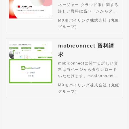
ネージャー クラウド版に関する
詳しい資料は当ページからダウ
ンロードいただけます。LANSC
MXモバイリング株式会社（丸紅
OPE エンドポイントマネージャ
グループ）
ー クラウド版は、圧倒的な使い
やすさでスマホ・タブレット・
PCをクラウドで一元管理できる
mobiconnect 資料請
スマートデバイス管理ツールで
求
す。
mobiconnectに関する詳しい資
料は当ページからダウンロード
いただけます。mobiconnectな
ら、モバイルデバイスを遠隔地
MXモバイリング株式会社（丸紅
から設定変更したり、紛失時の
グループ）
位置情報取得・ロック・データ
消去ができ、管理の手間を減ら
しつつ、安全に業務ができま
す。