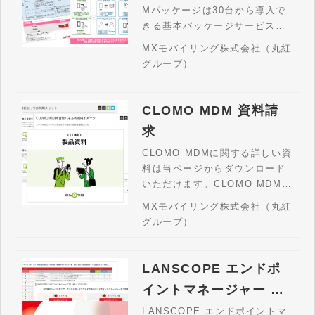
効率化を実現します
Mパッケージは30台から導入で
きる基本パッケージサービスで
す。サービスに関する詳しい資
MXモバイリング株式会社（丸紅
料は当ページからダウンロード
グループ）
いただけます。
CLOMO MDM 資料請
求
CLOMO MDMに関する詳しい資
料は当ページからダウンロード
いただけます。CLOMO MDM
は、組織内の個人やグループに
MXモバイリング株式会社（丸紅
対して、遠隔から一括で端末情
グループ）
報の取得やプロファイルの適
用、デバイスロックや初期化な
ど、様々な指示を強制的に実行
LANSCOPE エンドポ
可能なモバイルデバイス管理ツ
イントマネージャー ク
ールです。
ラウド版 資料請求
LANSCOPE エンドポイントマ