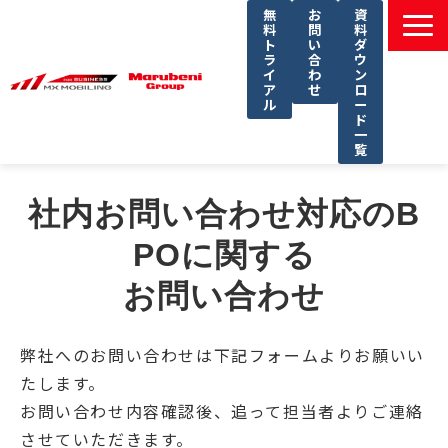
無
お
資
料
問
料
ト
い
ダ
ラ
合
ウ
イ
わ
ン
ア
せ
ロ
ル
ー
ド
一
覧
選ばれる理由
社内お問い合わせ対応のB
課題別ソリューション一覧
POに関する
サービス一覧
お問い合わせ
導入事例
セミナー
弊社へのお問い合わせは下記フォームよりお願いい
コラム
たします。
よくあるご質問
お問い合わせ内容確認後、追って担当者よりご連絡
させていただきます。