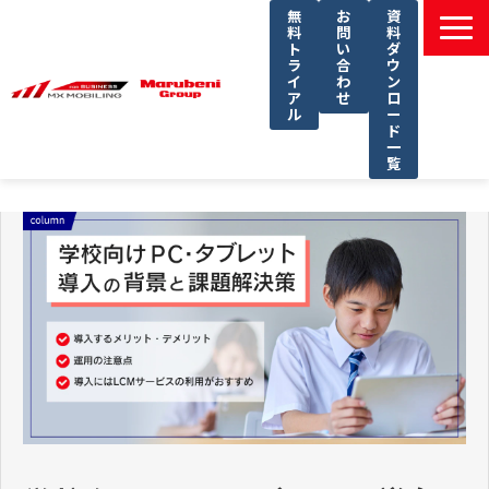
無
お
資
料
問
料
ト
い
ダ
ラ
合
ウ
イ
わ
ン
ア
せ
ロ
ル
ー
ド
一
覧
選ばれる理由
課題別ソリューション一覧
サービス一覧
導入事例
セミナー
コラム
よくあるご質問