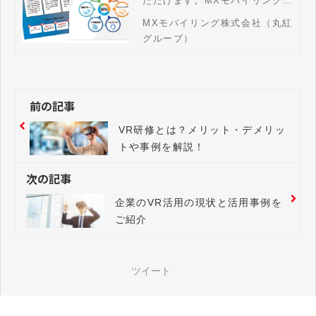
ただけます。MXモバイリングの
LCMサービス「itsmoBPO（イ
MXモバイリング株式会社（丸紅
ツモBPO）」は、法人用PC・
グループ）
スマホの導入・キッティング・
運用管理から廃棄までをワンス
トップで支援。LCM全体の代行
はもちろん、調達のみ・設定の
前の記事
みといった部分的サポートも柔
軟に対応。デバイス管理の業務
VR研修とは？メリット・デメリッ
効率化を実現します
トや事例を解説！
次の記事
企業のVR活用の現状と活用事例を
ご紹介
ツイート