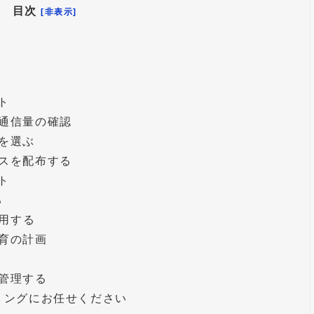
目次
[非表示]
ト
通信量の確認
を選ぶ
スを配布する
ト
る
活用する
育の計画
管理する
リングにお任せください