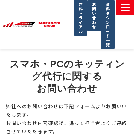
無
お
資
料
問
料
ト
い
ダ
ラ
合
ウ
イ
わ
ン
ア
せ
ロ
ル
ー
ド
一
覧
選ばれる理由
スマホ・PCのキッティン
課題別ソリューション一覧
グ代行に関する
サービス一覧
お問い合わせ
導入事例
セミナー
弊社へのお問い合わせは下記フォームよりお願いい
コラム
たします。
よくあるご質問
お問い合わせ内容確認後、追って担当者よりご連絡
させていただきます。