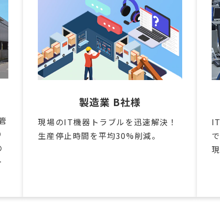
製造業 B社様
用管
現場のIT機器トラブルを迅速解決！
I
り
生産停止時間を平均30%削減。
の
ー