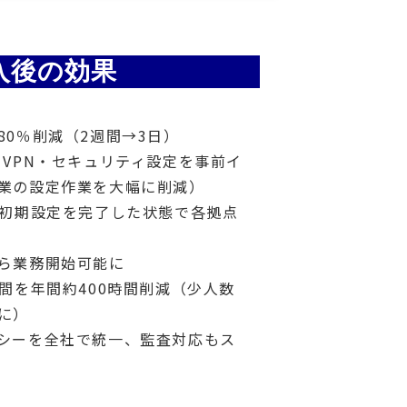
入後の効果
80％削減（2週間→3日）
、VPN・セキュリティ設定を事前イ
業の設定作業を大幅に削減）
た初期設定を完了した状態で各拠点
ら業務開始可能に
時間を年間約400時間削減（少人数
に）
シーを全社で統一、監査対応もス