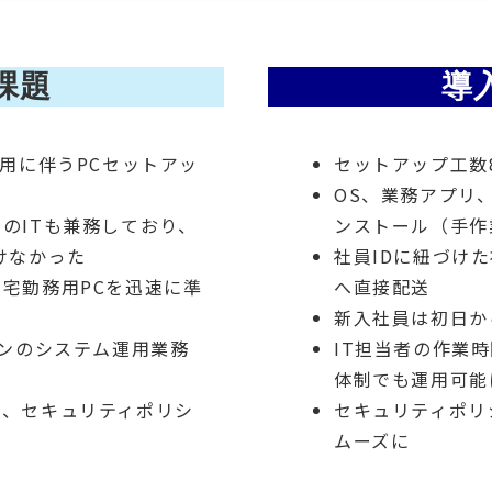
課題
導
採用に伴うPCセットアッ
セットアップ工数
OS、業務アプリ
のITも兼務しており、
ンストール（手作
けなかった
社員IDに紐づけ
宅勤務用PCを迅速に準
へ直接配送
新入社員は初日か
インのシステム運用業務
IT担当者の作業
体制でも運用可能
で、セキュリティポリシ
セキュリティポリ
ムーズに