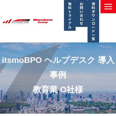
無
お
資
料
問
料
ト
い
ダ
ラ
合
ウ
イ
わ
ン
ア
せ
ロ
ル
ー
ド
一
覧
選ばれる理由
課題別ソリューション一覧
itsmoBPO ヘルプデスク 導入
サービス一覧
事例
導入事例
セミナー
教育業 O社様
コラム
よくあるご質問