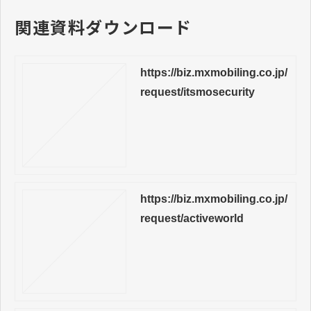
関連資料ダウンロード
https://biz.mxmobiling.co.jp/
request/itsmosecurity
https://biz.mxmobiling.co.jp/
request/activeworld