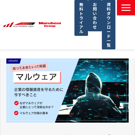
無
お
資
料
問
料
ト
い
ダ
ラ
合
ウ
イ
わ
ン
ア
せ
ロ
ル
ー
ド
一
覧
選ばれる理由
課題別ソリューション一覧
サービス一覧
導入事例
セミナー
コラム
よくあるご質問