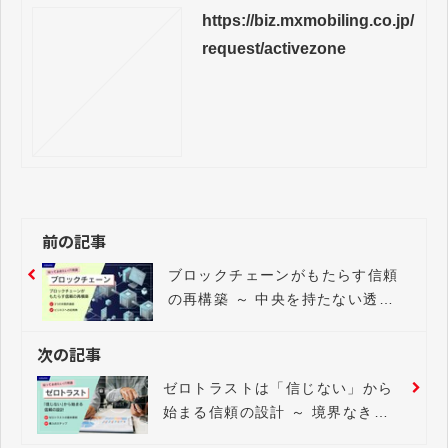
https://biz.mxmobiling.co.jp/
request/activezone
前の記事
ブロックチェーンがもたらす信頼
の再構築 ～ 中央を持たない透明
な社会へ
次の記事
ゼロトラストは「信じない」から
始まる信頼の設計 ～ 境界なき時
代の新しいセキュリティ戦略