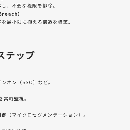
与し、不要な権限を排除。
reach）
害を最小限に抑える構造を構築。
ステップ
インオン（SSO）など。
態を常時監視。
制御（マイクロセグメンテーション）。