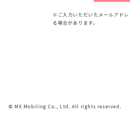
お客様よりご提供いただきまし
の目的にのみ利用させていただ
※ご入力いただいたメールアドレ
・関連する新商品・サービス
る場合があります。
・資料発送およびこれに付随
・お問合せに対するご回答の
■保管
ご提供いただいた個人情報は
よう、合理的な範囲で厳重な管
また、前述の利用目的が達成
判断した場合、個人情報を速や
■第三者への開示・提供
© MX Mobiling Co., Ltd. All rights reserved.
当社は、原則として、お客様の
三者に開示・提供いたしませ
客様ご本人に対し、書面によ