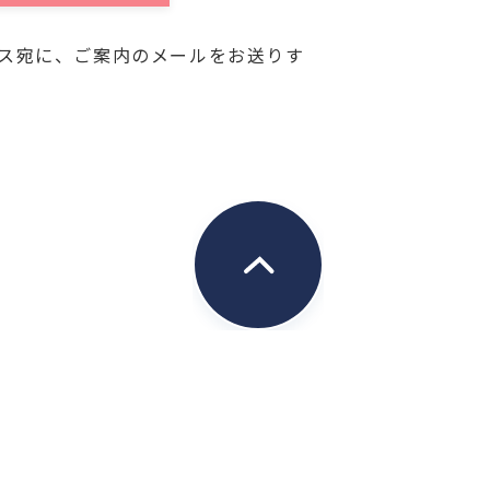
た個人情報は、当社において、次
きます。
ス宛に、ご案内のメールをお送りす
に関する情報のお知らせのため
する連絡のため
送付のため
、第三者が不当に触れることがない
理体制のもと、保管いたします。
され、保管する必要がないと当社が
かに消去いたします。
個人情報をお客様の同意なしに第
ん。開示・提供を行う場合、予めお
り利用目的等を明示し同意を得ると