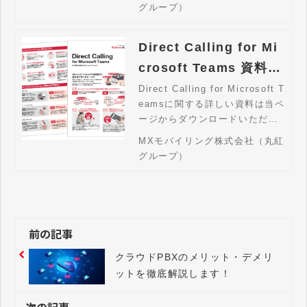
ワンストップ対応。クラウドの
グループ）
Microsoft 365 をご検討されて
いる企業様はお問い合わせくだ
さい。
Direct Calling for Mi
crosoft Teams 資料請
求
Direct Calling for Microsoft T
eamsに関する詳しい資料は当ペ
ージからダウンロードいただけ
ます。Direct Calling for Micr
MXモバイリング株式会社（丸紅
osoft TeamsはTeamsからの外
グループ）
線や転送を、工事不要で短期間
で実現するサービスです。
前の記事
クラウドPBXのメリット・デメリ
ットを徹底解説します！
次の記事