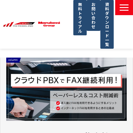
無
お
資
料
問
料
ト
い
ダ
ラ
合
ウ
イ
わ
ン
ア
せ
ロ
ル
ー
ド
一
覧
選ばれる理由
課題別ソリューション一覧
サービス一覧
導入事例
セミナー
コラム
よくあるご質問