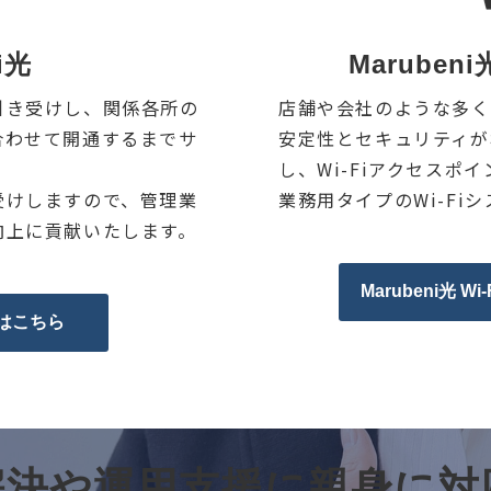
i光
Maruben
引き受けし、関係各所の
店舗や会社のような多く
合わせて開通するまでサ
安定性とセキュリティが
し、Wi-Fiアクセスポ
受けしますので、管理業
業務用タイプのWi-Fi
向上に貢献いたします。
Marubeni光 
細はこちら
解決や運用支援に親身に対