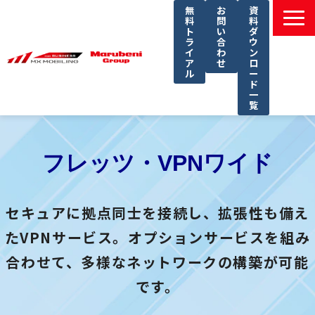
無
お
資
料
問
料
ト
い
ダ
ラ
合
ウ
イ
わ
ン
ア
せ
ロ
ル
ー
ド
一
覧
選ばれる理由
課題別ソリューション一覧
フレッツ・VPNワイド
サービス一覧
導入事例
セキュアに拠点同士を接続し、拡張性も備え
セミナー
たVPNサービス。オプションサービスを組み
コラム
合わせて、多様なネットワークの構築が可能
よくあるご質問
です。