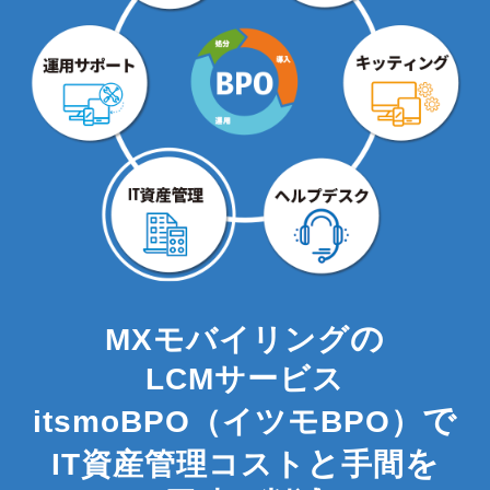
の
MXモバイリング
LCMサービス
で
itsmoBPO（イツモBPO）
と
を
IT資産管理コスト
手間