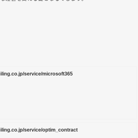
iling.co.jp/service/microsoft365
iling.co.jp/service/optim_contract