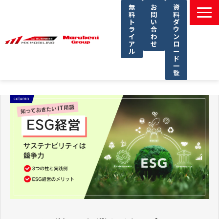
無
お
資
料
問
料
ト
い
ダ
ラ
合
ウ
イ
わ
ン
ア
せ
ロ
ル
ー
ド
一
覧
選ばれる理由
課題別ソリューション一覧
サービス一覧
導入事例
セミナー
コラム
よくあるご質問