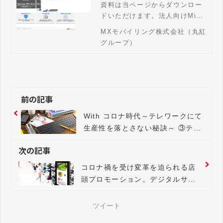
資料は当ページからダウンロー
ドいただけます。法人向けMicr
osoft 365の導入から運用まで
MXモバイリング株式会社（丸紅
ワンストップ対応。クラウドの
グループ）
Microsoft 365 をご検討されて
いる企業様はお問い合わせくだ
さい。
前の記事
With コロナ時代～テレワークにて
生産性を落とさない秘訣～ ③テレ
ワークを成功させるアナログなコ
次の記事
ミュニケーションの実現方法
コロナ禍を受け変革を迫られる店
頭プロモーション。デジタルサイ
ネージによるコミュニケーション
の重要性とメリット
ツイート