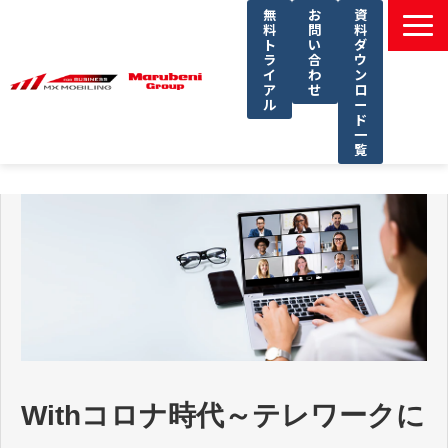
無
お
資
料
問
料
ト
い
ダ
ラ
合
ウ
イ
わ
ン
ア
せ
ロ
ル
ー
ド
一
覧
選ばれる理由
課題別ソリューション一覧
サービス一覧
導入事例
セミナー
コラム
よくあるご質問
Withコロナ時代～テレワークに