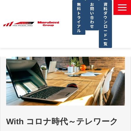
無
お
資
料
問
料
ト
い
ダ
ラ
合
ウ
イ
わ
ン
ア
せ
ロ
ル
ー
ド
一
覧
選ばれる理由
課題別ソリューション一覧
サービス一覧
導入事例
セミナー
コラム
よくあるご質問
With コロナ時代～テレワーク