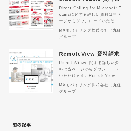
求
Direct Calling for Microsoft T
eamsに関する詳しい資料は当ペ
ージからダウンロードいただけ
ます。Direct Calling for Micr
MXモバイリング株式会社（丸紅
osoft TeamsはTeamsからの外
グループ）
線や転送を、工事不要で短期間
で実現するサービスです。
RemoteView 資料請求
RemoteViewに関する詳しい資
料は当ページからダウンロード
いただけます。RemoteView
は、インターネットを利用し、
MXモバイリング株式会社（丸紅
いつでもどこでもPCやモバイル
グループ）
端末からオフィスのPCに接続、
簡単かつ安全にリアルタイムで
PCを遠隔操作できるリモートア
クセスサービスです。
前の記事