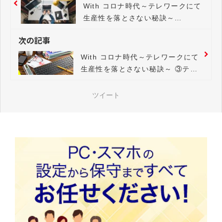
With コロナ時代～テレワークにて
生産性を落とさない秘訣～
①「Solowork」と「Cowork」を
次の記事
成功させるポイント
With コロナ時代～テレワークにて
生産性を落とさない秘訣～ ③テレ
ワークを成功させるアナログなコ
ミュニケーションの実現方法
ツイート