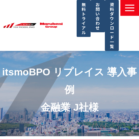
無
お
資
料
問
料
ト
い
ダ
ラ
合
ウ
イ
わ
ン
ア
せ
ロ
ル
ー
ド
一
覧
選ばれる理由
課題別ソリューション一覧
itsmoBPO リプレイス 導入事
サービス一覧
例
導入事例
セミナー
金融業 J社様
コラム
よくあるご質問