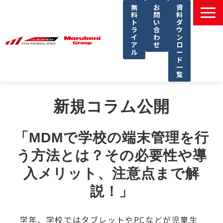
無
お
資
料
問
料
ト
い
ダ
ラ
合
ウ
イ
わ
ン
ア
せ
ロ
ル
ー
ド
一
覧
選ばれる理由
新規コラム公開
課題別ソリューション一覧
サービス一覧
「MDMで学校の端末管理を行
導入事例
う方法とは？その必要性や導
セミナー
入メリット、注意点まで解
コラム
説！」
よくあるご質問
学年、学校ではタブレットやPCなどが児童生