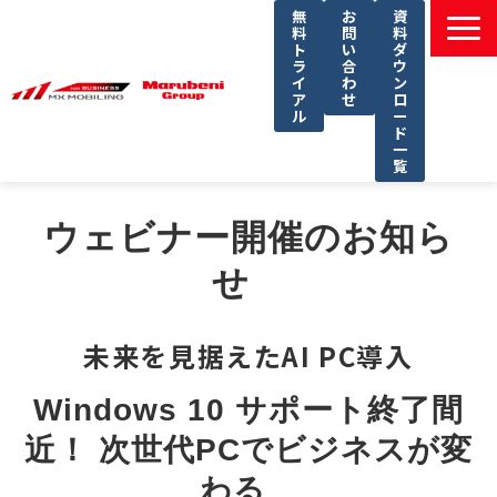
無
お
資
料
問
料
ト
い
ダ
ラ
合
ウ
イ
わ
ン
ア
せ
ロ
ル
ー
ド
一
覧
選ばれる理由
ウェビナー開催のお知ら
課題別ソリューション一覧
せ　
サービス一覧
導入事例
未来を見据えたAI PC導入
セミナー
コラム
Windows 10 サポート終了間
よくあるご質問
近！ 次世代PCでビジネスが変
わる　