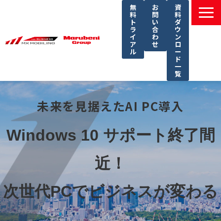
無
お
資
料
問
料
ト
い
ダ
ラ
合
ウ
イ
わ
ン
ア
せ
ロ
ル
ー
ド
一
覧
選ばれる理由
未来を見据えたAI PC導入
課題別ソリューション一覧
サービス一覧
Windows 10 サポート終了間
導入事例
近！
セミナー
コラム
次世代PCでビジネスが変わる
よくあるご質問