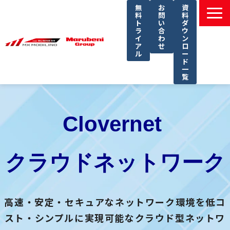
無
お
資
料
問
料
ト
い
ダ
ラ
合
ウ
イ
わ
ン
ア
せ
ロ
ル
ー
ド
一
覧
選ばれる理由
課題別ソリューション一覧
Clovernet 
サービス一覧
導入事例
クラウドネットワーク
セミナー
コラム
高速・安定・セキュアなネットワーク環境を低コ
よくあるご質問
スト・シンプルに実現可能なクラウド型ネットワ