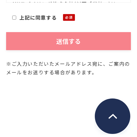
MXモバイリング株式会社(以下「当社」)は、
お客様ご本人の氏名・住所等の個人情報(以下
上記に同意する
「個人情報」)をご提供いただくにあたり、そ
の個人情報を利用目的以外に利用することが
ないことを次の通りお知らせいたします。
■利用目的
※ご入力いただいたメールアドレス宛に、ご案内の
お客様よりご提供いただきました個人情報
メールをお送りする場合があります。
は、当社において、次の目的にのみ利用させ
ていただきます。
・関連する新商品・サービスに関する情報の
お知らせのため
・資料発送およびこれに付随する連絡のため
・お問合せに対するご回答の送付のため
■保管