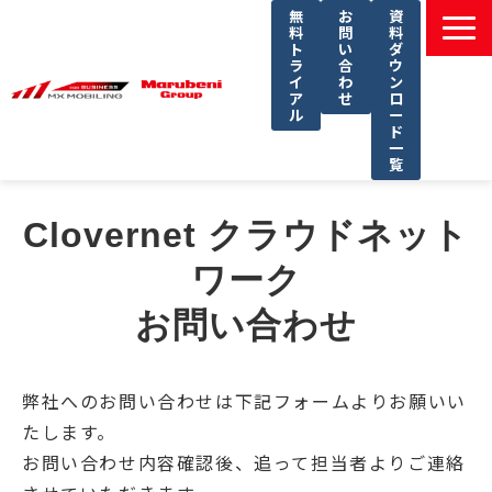
無
お
資
料
問
料
ト
い
ダ
ラ
合
ウ
イ
わ
ン
ア
せ
ロ
ル
ー
ド
一
覧
選ばれる理由
Clovernet クラウドネット
課題別ソリューション一覧
ワーク
サービス一覧
お問い合わせ
導入事例
セミナー
コラム
弊社へのお問い合わせは下記フォームよりお願いい
たします。
よくあるご質問
お問い合わせ内容確認後、追って担当者よりご連絡