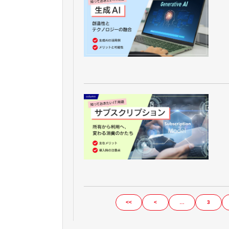
<<
<
…
3