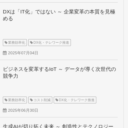
DXは「IT化」ではない ～ 企業変革の本質を見極
める
業務効率化
DX化・テレワーク推進
2025年07月04日
ビジネスを変革するIoT ～ データが導く次世代の
競争力
業務効率化
コスト削減
DX化・テレワーク推進
2025年06月30日
生成AIが切り拓く未来 ～ 創造性とテクノロジー