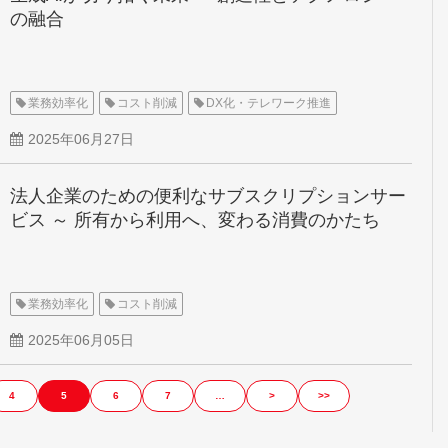
の融合
業務効率化
コスト削減
DX化・テレワーク推進
2025年06月27日
法人企業のための便利なサブスクリプションサー
ビス ～ 所有から利用へ、変わる消費のかたち
業務効率化
コスト削減
2025年06月05日
4
5
6
7
…
>
>>