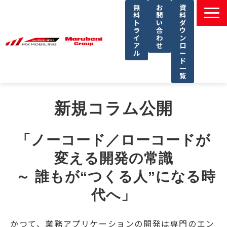
無
お
資
料
問
料
ト
い
ダ
ラ
合
ウ
イ
わ
ン
ア
せ
ロ
ル
ー
ド
一
覧
選ばれる理由
新規コラム公開
課題別ソリューション一覧
サービス一覧
「ノーコード／ローコードが
導入事例
変える開発の常識
セミナー
 ～ 誰もが“つくる人”になる時
コラム
代へ」
よくあるご質問
かつて、業務アプリケーションの開発は専門のエン