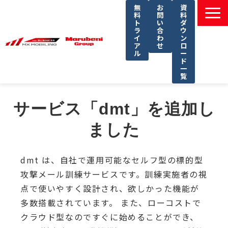
無
お
資
料
問
料
ト
い
ダ
ラ
合
ウ
イ
わ
ン
ア
せ
ロ
ル
ー
ド
一
覧
選ばれる理由
サービス「dmt」を追加し
課題別ソリューション一覧
ました
サービス一覧
導入事例
dmt は、自社で運用可能なセルフ型の標的型
セミナー
攻撃メール訓練サービスです。訓練実施者の視
コラム
点で使いやすく設計され、欲しかった機能が
多数搭載されています。
また、ローコストで
よくあるご質問
クラウド型なのですぐに始めることができ、