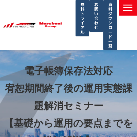
無
お
資
料
問
料
ト
い
ダ
ラ
合
ウ
イ
わ
ン
ア
せ
ロ
ル
ー
ド
一
覧
選ばれる理由
課題別ソリューション一覧
電子帳簿保存法対応
サービス一覧
宥恕期間終了後の運用実態課
導入事例
セミナー
題解消セミナー
コラム
【基礎から運用の要点までを
よくあるご質問