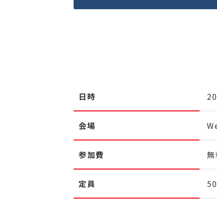
日時
2
会場
W
参加費
無
定員
5