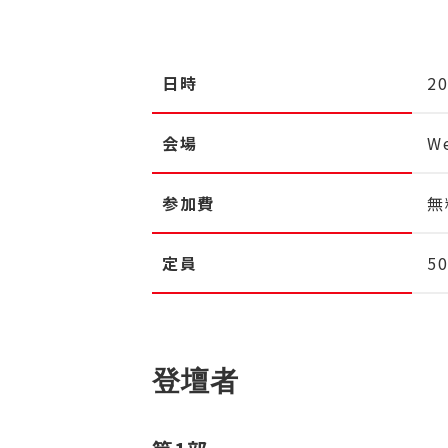
日時
2
会場
W
参加費
無
定員
5
登壇者