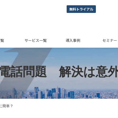
無料トライアル
一覧
サービス一覧
導入事例
セミナー
電話問題　解決は意
に簡単？