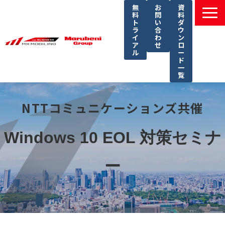
無
お
資
料
問
料
ト
い
ダ
ラ
合
ウ
イ
わ
ン
ア
せ
ロ
ル
ー
ド
一
覧
選ばれる理由
NTTコミュニケーションズ共催
課題別ソリューション一覧
サービス一覧
Windows 10 EOL 対策セミナ
導入事例
ー
セミナー
コラム
よくあるご質問