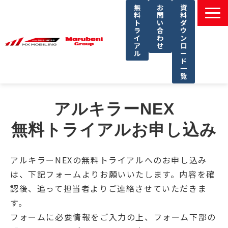
無
お
資
料
問
料
ト
い
ダ
ラ
合
ウ
イ
わ
ン
ア
せ
ロ
ル
ー
ド
一
覧
選ばれる理由
アルキラーNEX
課題別ソリューション一覧
無料トライアルお申し込み
サービス一覧
導入事例
アルキラーNEXの無料トライアルへのお申し込み
セミナー
は、下記フォームよりお願いいたします。内容を確
コラム
認後、追って担当者よりご連絡させていただきま
す。
よくあるご質問
フォームに必要情報をご入力の上、フォーム下部の