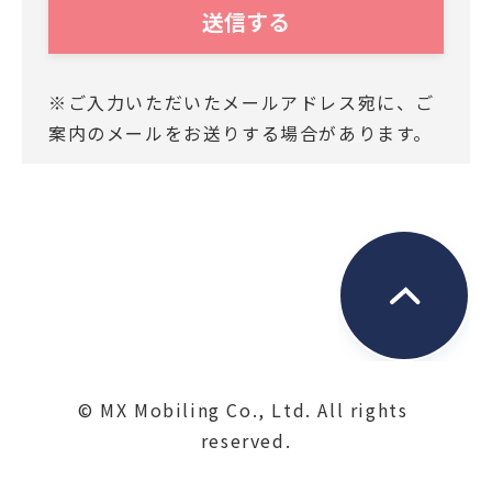
いただくにあたり、その個人情報を利用
目的以外に利用することがないことを次
の通りお知らせいたします。
※ご入力いただいたメールアドレス宛に、ご
案内のメールをお送りする場合があります。
■利用目的
お客様よりご提供いただきました個人情
報は、当社において、次の目的にのみ利
用させていただきます。
・関連する新商品・サービスに関する情
報のお知らせのため
・資料発送およびこれに付随する連絡の
ため
・お問合せに対するご回答の送付のため
© MX Mobiling Co., Ltd. All rights 
■保管
reserved.
ご提供いただいた個人情報は、第三者が