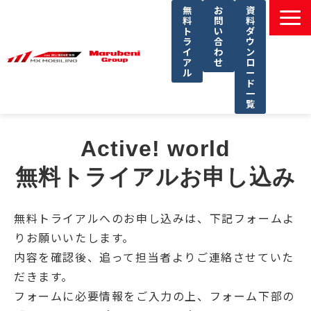
無
お
資
料
問
料
ト
い
ダ
ラ
合
ウ
イ
わ
ン
ア
せ
ロ
ル
ー
ド
一
覧
選ばれる理由
Active! world
課題別ソリューション一覧
無料トライアルお申し込み
サービス一覧
導入事例
無料トライアルへのお申し込みは、下記フォームよ
セミナー
りお願いいたします。
コラム
内容を確認後、追って担当者よりご連絡させていた
だきます。
よくあるご質問
フォームに必要情報をご入力の上、フォーム下部の