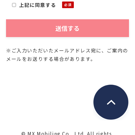
上記に同意する
「個人情報」)をご提供いただくにあたり、そ
の個人情報を利用目的以外に利用することが
ないことを次の通りお知らせいたします。
■利用目的
※ご入力いただいたメールアドレス宛に、ご案内の
お客様よりご提供いただきました個人情報
メールをお送りする場合があります。
は、当社において、次の目的にのみ利用させ
ていただきます。
・関連する新商品・サービスに関する情報の
お知らせのため
・資料発送およびこれに付随する連絡のため
・お問合せに対するご回答の送付のため
■保管
ご提供いただいた個人情報は、第三者が不当
© MX Mobiling Co., Ltd. All rights 
に触れることがないよう、合理的な範囲で厳