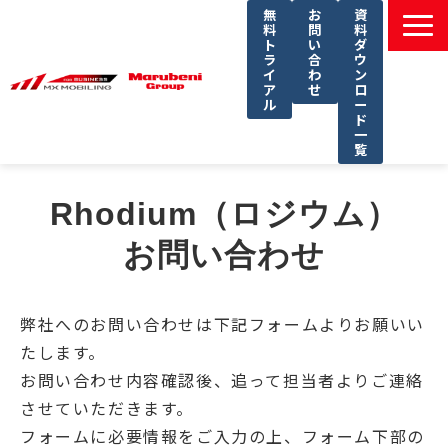
無
お
資
料
問
料
ト
い
ダ
ラ
合
ウ
イ
わ
ン
ア
せ
ロ
ル
ー
ド
一
覧
選ばれる理由
Rhodium（ロジウム）
課題別ソリューション一覧
お問い合わせ
サービス一覧
導入事例
弊社へのお問い合わせは下記フォームよりお願いい
セミナー
たします。
コラム
お問い合わせ内容確認後、追って担当者よりご連絡
よくあるご質問
させていただきます。
フォームに必要情報をご入力の上、フォーム下部の