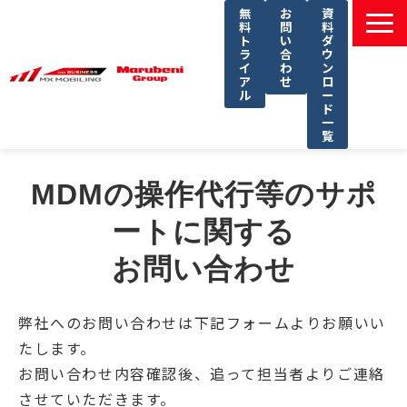
無
お
資
料
問
料
ト
い
ダ
ラ
合
ウ
イ
わ
ン
ア
せ
ロ
ル
ー
ド
一
覧
選ばれる理由
MDMの操作代行等のサポ
課題別ソリューション一覧
ートに関する
サービス一覧
お問い合わせ
導入事例
セミナー
弊社へのお問い合わせは下記フォームよりお願いい
コラム
たします。
よくあるご質問
お問い合わせ内容確認後、追って担当者よりご連絡
させていただきます。