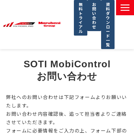
無
お
資
料
問
料
ト
い
ダ
ラ
合
ウ
イ
わ
ン
ア
せ
ロ
ル
ー
ド
一
覧
選ばれる理由
SOTI MobiControl
課題別ソリューション一覧
お問い合わせ
サービス一覧
導入事例
弊社へのお問い合わせは下記フォームよりお願いい
セミナー
たします。
コラム
お問い合わせ内容確認後、追って担当者よりご連絡
よくあるご質問
させていただきます。
フォームに必要情報をご入力の上、フォーム下部の