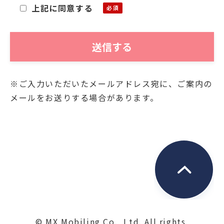
上記に同意する
「個人情報」)をご提供いただくにあたり、そ
の個人情報を利用目的以外に利用することが
ないことを次の通りお知らせいたします。
■利用目的
※ご入力いただいたメールアドレス宛に、ご案内の
お客様よりご提供いただきました個人情報
メールをお送りする場合があります。
は、当社において、次の目的にのみ利用させ
ていただきます。
・関連する新商品・サービスに関する情報の
お知らせのため
・資料発送およびこれに付随する連絡のため
・お問合せに対するご回答の送付のため
■保管
ご提供いただいた個人情報は、第三者が不当
© MX Mobiling Co., Ltd. All rights 
に触れることがないよう、合理的な範囲で厳