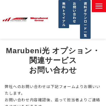
無
お
資
料
問
料
ト
い
ダ
ラ
合
ウ
イ
わ
ン
ア
せ
ロ
ル
ー
ド
一
覧
選ばれる理由
Marubeni光 オプション・
課題別ソリューション一覧
関連サービス
サービス一覧
お問い合わせ
導入事例
セミナー
コラム
弊社へのお問い合わせは下記フォームよりお願いい
たします。
よくあるご質問
お問い合わせ内容確認後、追って担当者よりご連絡