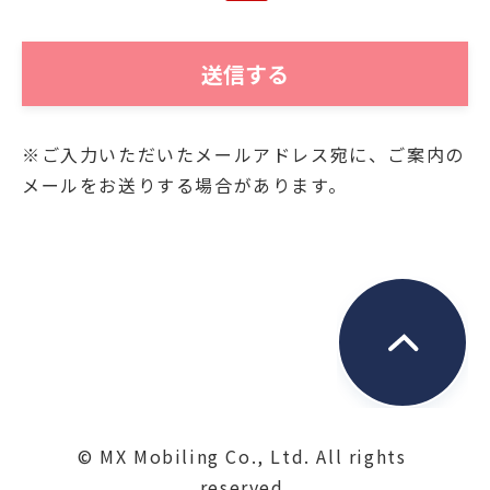
「個人情報」)をご提供いただくにあたり、そ
の個人情報を利用目的以外に利用することが
ないことを次の通りお知らせいたします。
■利用目的
※ご入力いただいたメールアドレス宛に、ご案内の
お客様よりご提供いただきました個人情報
メールをお送りする場合があります。
は、当社において、次の目的にのみ利用させ
ていただきます。
・関連する新商品・サービスに関する情報の
お知らせのため
・資料発送およびこれに付随する連絡のため
・お問合せに対するご回答の送付のため
■保管
ご提供いただいた個人情報は、第三者が不当
© MX Mobiling Co., Ltd. All rights 
に触れることがないよう、合理的な範囲で厳
reserved.