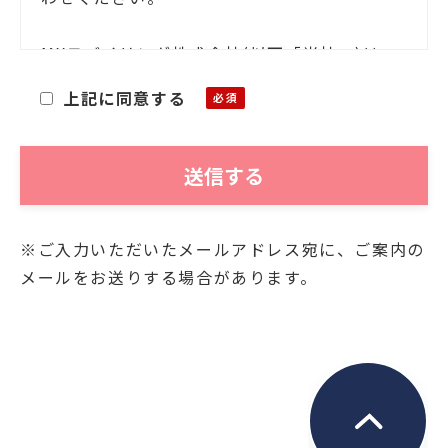
MXモバイリング株式会社(以下「当社」)は、
お客様ご本人の氏名・住所等の個人情報(以下
上記に同意する
「個人情報」)をご提供いただくにあたり、そ
の個人情報を利用目的以外に利用することが
ないことを次の通りお知らせいたします。
■利用目的
※ご入力いただいたメールアドレス宛に、ご案内の
お客様よりご提供いただきました個人情報
メールをお送りする場合があります。
は、当社において、次の目的にのみ利用させ
ていただきます。
・関連する新商品・サービスに関する情報の
お知らせのため
・資料発送およびこれに付随する連絡のため
・お問合せに対するご回答の送付のため