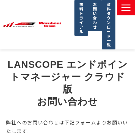
無
お
資
料
問
料
ト
い
ダ
ラ
合
ウ
イ
わ
ン
ア
せ
ロ
ル
ー
ド
一
覧
選ばれる理由
LANSCOPE エンドポイン
課題別ソリューション一覧
トマネージャー クラウド
サービス一覧
版
導入事例
セミナー
お問い合わせ
コラム
よくあるご質問
弊社へのお問い合わせは下記フォームよりお願いい
たします。